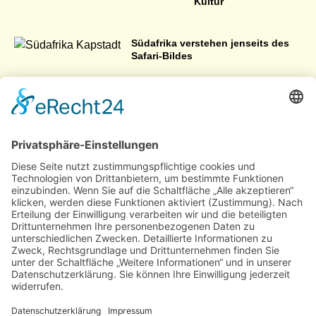
Kultur
Südafrika verstehen jenseits des
Safari-Bildes
Südafrika – Allgemeine Informationen
Die Namibia Wüste lockt immer
mehr Touristen an
Ukhahlamba
Drakensberg
Park erleben
Namibia – eine
Wiege der
Menschheit