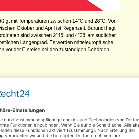
äßigt mit Temperaturen zwischen 14°C und 28°C. Von
ischen Oktober und April ist Regenzeit. Burundi liegt
dinaten sind zwischen 2°45’ und 4°28’ am südlicher
 östlichen Längengrad. Es werden mitteleuropäische
n vor der Einreise bei den zuständigen Behörden
!
 das kleine Nachbarland von Tansania ist wie ein
 von den großen Touristenströmen. Nutzen Sie die
 ein letztes Stück ursprüngliches Afrika zu erleben!