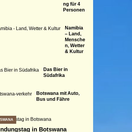
ng für 4
Personen
Namibia
– Land,
Mensche
n, Wetter
& Kultur
Das Bier in
Südafrika
Botswana mit Auto,
Bus und Fähre
TSWANA
ndungstag in Botswana