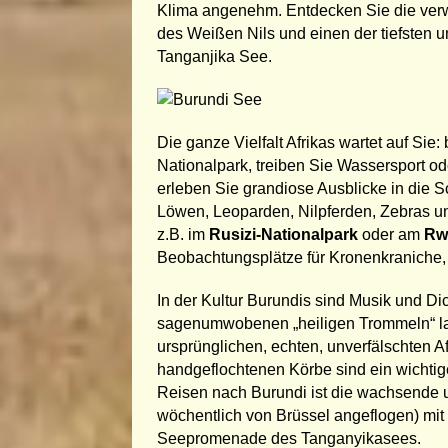
Klima angenehm. Entdecken Sie die verw
des Weißen Nils und einen der tiefsten u
Tanganjika See.
Die ganze Vielfalt Afrikas wartet auf Si
Nationalpark, treiben Sie Wassersport 
erleben Sie grandiose Ausblicke in die S
Löwen, Leoparden, Nilpferden, Zebras un
z.B. im
Rusizi-Nationalpark
oder am
Rw
Beobachtungsplätze für Kronenkraniche,
In der Kultur Burundis sind Musik und D
sagenumwobenen „heiligen Trommeln“ las
ursprünglichen, echten, unverfälschten A
handgeflochtenen Körbe sind ein wichtige
Reisen nach Burundi ist die wachsende 
wöchentlich von Brüssel angeflogen) mit 
Seepromenade des Tanganyikasees.