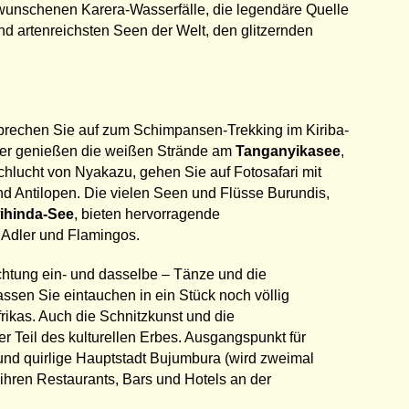
unschenen Karera-Wasserfälle, die legendäre Quelle
nd artenreichsten Seen der Welt, den glitzernden
e: brechen Sie auf zum Schimpansen-Trekking im Kiriba-
oder genießen die weißen Strände am
Tanganyikasee
,
chlucht von Nyakazu, gehen Sie auf Fotosafari mit
d Antilopen. Die vielen Seen und Flüsse Burundis,
ihinda-See
, bieten hervorragende
 Adler und Flamingos.
ichtung ein- und dasselbe – Tänze und die
sen Sie eintauchen in ein Stück noch völlig
frikas. Auch die Schnitzkunst und die
r Teil des kulturellen Erbes. Ausgangspunkt für
und quirlige Hauptstadt Bujumbura (wird zweimal
ihren Restaurants, Bars und Hotels an der