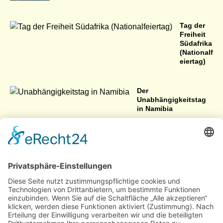
Tag der
Freiheit
Südafrika
(Nationalf
eiertag)
Der
Unabhängigkeitstag
in Namibia
Botswana mit Auto, Bus und Fähre
Kalahari viertgrößten Wüste der Welt