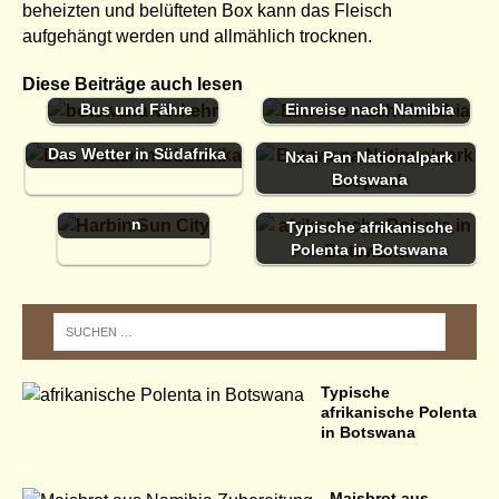
beheizten und belüfteten Box kann das Fleisch
aufgehängt werden und allmählich trocknen.
Diese Beiträge auch lesen
Botswana mit Auto,
Bus und Fähre
Einreise nach Namibia
Das Wetter in Südafrika
Südafrika und die
Nxai Pan Nationalpark
schönsten
Botswana
Sehenswürdigkeite
n
Typische afrikanische
Polenta in Botswana
Typische
afrikanische Polenta
in Botswana
Maisbrot aus