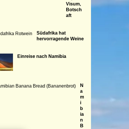
Visum,
Botsch
aft
Südafrika hat
hervorragende Weine
Einreise nach Namibia
N
a
m
i
b
ia
n
B