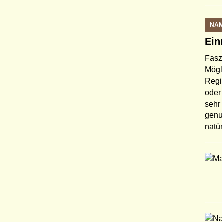
NAM
Ein
Fasz
Mögl
Regi
oder
sehr
genu
natü