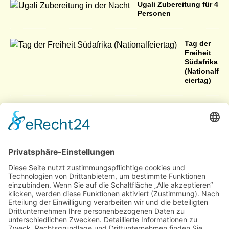
Ugali Zubereitung für 4
Personen
Tag der
Freiheit
Südafrika
(Nationalf
eiertag)
Dokumente für eine Botswana-Reise
Der
Unabhängigkeitstag
in Namibia
Das Bier in Namibia