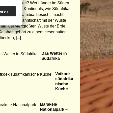
ist die Kalahari? Wer Länder im Süden
afrikanischen Kontinents, wie Südafrika,
wana oder Namibia, besucht, macht
igerlich Bekanntschaft mit der Wüste
hari, der viertgrößten Wüste der Erde.
Kalahari gehört zu einem riesenhaften
dbecken,
[...]
Das Wetter in
Südafrika
Vetkoek
südafrika
nische
Küche
Marakele
Nationalpark –