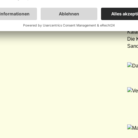
Was 
des 
Bots
unwe
Kala
Die 
San