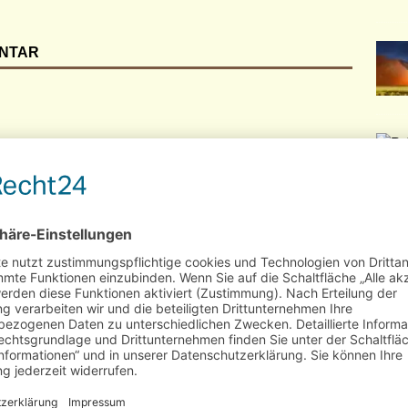
ENTAR
SEH
Kal
Wel