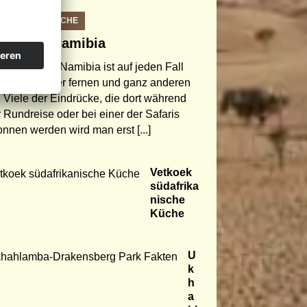
IKANISCHE KÜCHE
 Bier in Namibia
 Reise nach Namibia ist auf jeden Fall
Urlaub in einer fernen und ganz anderen
. Viele der Eindrücke, die dort während
r Rundreise oder bei einer der Safaris
nnen werden wird man erst
[...]
Vetkoek
südafrika
nische
Küche
U
k
h
a