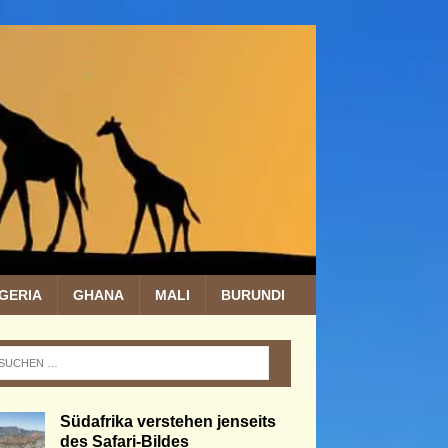
IGERIA
GHANA
MALI
BURUNDI
Südafrika verstehen jenseits
des Safari-Bildes