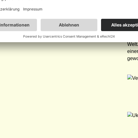
AFR
Das
Eine
ein 
Welt
eine
gewo