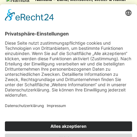
Botswana – Allgemeine
Informationen
Maisbrot aus
Namibia
Zubereitung
Südafrika – Allgemeine Informationen
Boshebo
– Scharfe
Nuss-
Soße in
Botswana