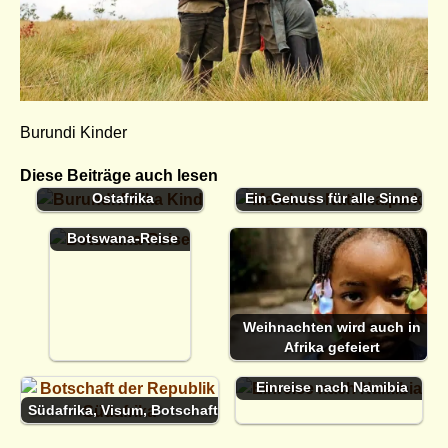
Burundi Kinder
Diese Beiträge auch lesen
Burundi Republik in
Marakele Nationalpark -
Ostafrika
Ein Genuss für alle Sinne
Dokumente für eine
Botswana-Reise
Weihnachten wird auch in
Afrika gefeiert
Einreise nach Namibia
Südafrika, Visum, Botschaft