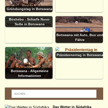
Gründungstag in Botswana
Boshebo - Scharfe Nuss-
Soße in Botswana
Botswana mit Auto, Bus und
Fähre
Präsidententag in Botswana
Botswana - Allgemeine
Informationen
Das Wetter in Südafrika