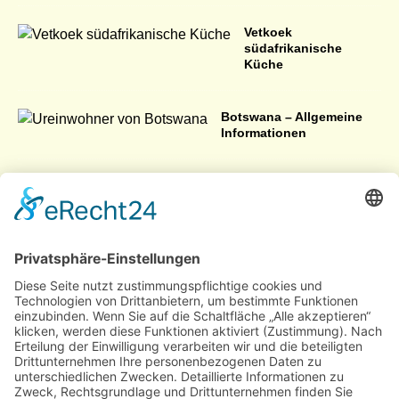
Vetkoek
südafrikanische
Küche
Botswana – Allgemeine
Informationen
Ukhahlamba Drakensberg Park erleben
Namibia – Land,
Menschen, Wetter &
Kultur
Das Bier in Südafrika