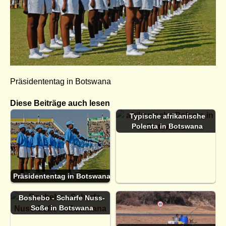
Präsidententag in Botswana
Diese Beiträge auch lesen
Typische afrikanische
Polenta in Botswana
Präsidententag in Botswana
Boshebo - Scharfe Nuss-
Soße in Botswana